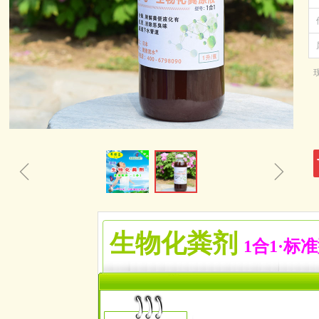
ꁆ
ꁇ
生物化粪剂
1合1·
标准
空