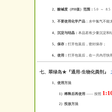
2、酸碱度（PH值）范围：
5.0
～
8.5
空
空
；
水中氯气不能
3、不要使用化学产品
4、沉淀与结晶：
本品若有少量沉淀和
5、保存：
打开包装后，密封保存；
6、使用：
打开包装后，在一月内尽快
七
、翠绿岛★『
通用·生物化粪剂
』
空
1、使用方法
1:1
1）稀释后再使用
—— 按照
2）投放方法