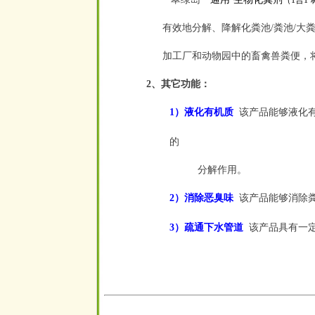
（1合1·
有效地分解、降解化粪池/粪池/大
加工厂和动物园中的畜禽兽粪便，
2、其它功能：
1）液化有机质
该产品能够液化
空
的
分解作用。
2）消除恶臭味
该产品能够消除
空
3）疏通下水管道
该产品具有一
空