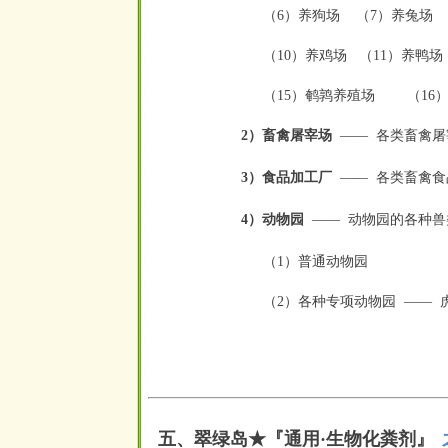
（6）养狗场 （7）养兔场
（10）养鸡场 （11）养鸭场
（15）鹌鹑养殖场 （16
2）畜禽屠宰场
——
各类畜禽屠
空
空
3）食品加工厂
——
各类畜禽食
空
空
4）动物园
——
动物园的各种兽
空
空
（1）普通动物园
（2）各种专项动物园
——
空
空
五、翠绿岛★『
通用·生物化粪剂
』
空