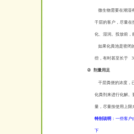
微生物需要在潮湿有
干层的客户，尽量在
化、湿润。投放前，
如果化粪池是密闭的
些，有时甚至长于
3
空
②
剂量用足
空
干层粪便的浓度，已
化粪剂来进行化解。
量，尽量按使用上限
特别说明
：一些客户
下