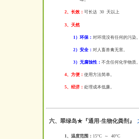
2、长效：
可长达
30
天以上
空
空
3、天然
1）环保：
对环境没有任何的污染
2）安全：
对人畜兽禽无害。
3）无腐蚀性：
不含任何化学物质
4、方便：
使用方法简单。
5、经济：
处理成本低廉。
六、翠绿岛★『
通用·生物化粪剂
』
空
1、温度范围：
15°C
～
40°C
空
空