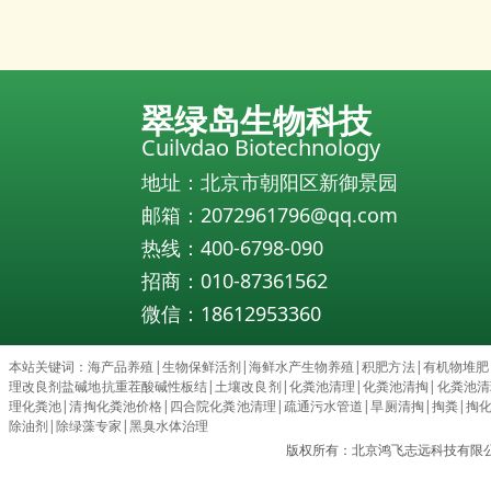
翠绿岛生物科技
Cuilvdao Biotechnology
地址：北京市朝阳区新御景园
邮箱：2072961796@qq.com
热线：400-6798-090
招商：010-87361562
微信：18612953360
本站关键词：
海产品养殖
|
生物保鲜活剂
|
海鲜水产生物养殖
|
积肥方法
|
有机物堆肥
理改良剂盐碱地抗重茬酸碱性板结
|
土壤改良剂
|
化粪池清理
|
化粪池清掏
|
化粪池清理c
理化粪池
|
清掏化粪池价格
|
四合院化粪池清理
|
疏通污水管道
|
旱厕清掏
|
掏粪
|
掏
除油剂
|
除绿藻专家
|
黑臭水体治理
版权所有：北京鸿飞志远科技有限