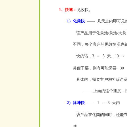
1、快速：
见效快。
1）化粪快
——
几天之内即可见
空
空
该产品用于化粪池/粪池/大
不同，每个客户的见效情况也
快的话，3
～
5
天、10
～
空
空
空
空
粪便干层，则有可能需要
30
空
具体的，需要客户您将该产品
——
上面的这个速度，
空
2）除味快
——
1
～
3
天内
空
空
空
空
空
该产品在化粪的同时，还能
味。