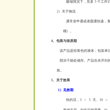
极端情况下，至多 3 个工作
2）关于物流
通常发申通或者圆通快递，客
桶）。
4、包装与保质期
该产品是
棕黄色的液体
；包装单位
阴凉干燥处储存。产品在未开封的
效。
5、关于效果
1）见效期
快的话，3
～
5
天、10
～
空
空
空
空