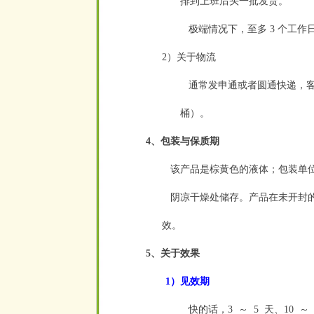
排到上班后头一批发货。
极端情况下，至多 3 个工作
2）关于物流
通常发申通或者圆通快递，客
桶）。
4、包装与保质期
该产品是
棕黄色的液体
；包装单位
阴凉干燥处储存。产品在未开封的
效。
5、关于效果
1）见效期
快的话，3
～
5
天、10
～
空
空
空
空