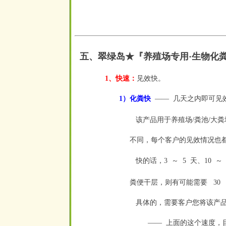
五、翠绿岛★『
养殖场专用·生物化
1、快速：
见效快。
1）化粪快
——
几天之内即可见
空
空
该产品用于养殖场/粪池/大
不同，每个客户的见效情况也
快的话，3
～
5
天、10
～
空
空
空
空
粪便干层，则有可能需要
30
空
具体的，需要客户您将该产品
——
上面的这个速度，
空