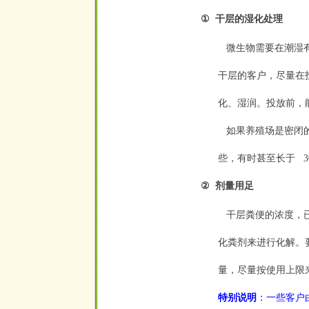
①
干层的湿化处理
空
微生物需要在潮湿有
干层的客户，尽量在
化、湿润。投放前，
如果养殖场是密闭的
些，有时甚至长于
3
空
②
剂量用足
空
干层粪便的浓度，已
化粪剂来进行化解。
量，尽量按使用上限
特别说明
：一些客户