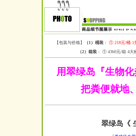
【包装与价格】
（1）
桶装
：
① 218元/桶·1
（2）箱装
： ① 4360元/箱
·4大
用翠绿岛『生物化
把粪便就地、直
翠绿岛《
空