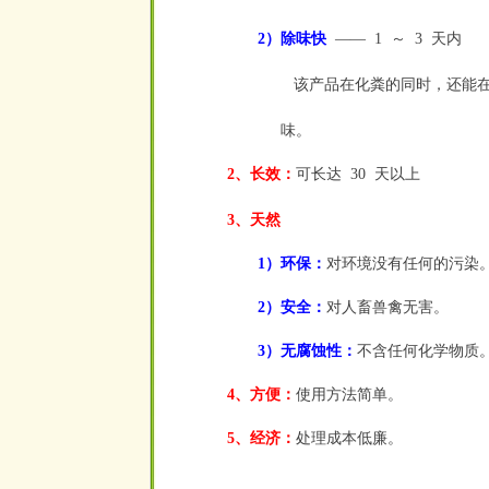
2）除味快
——
1
～
3
天内
空
空
空
空
空
该产品在化粪的同时，还能
味。
2、长效：
可长达
30
天以上
空
空
3、天然
1）环保：
对环境没有任何的污染
2）安全：
对人畜兽禽无害。
3）无腐蚀性：
不含任何化学物质
4、方便：
使用方法简单。
5、经济：
处理成本低廉。