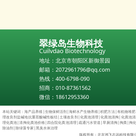
翠绿岛生物科技
Cuilvdao Biotechnology
地址：北京市朝阳区新御景园
邮箱：2072961796@qq.com
热线：400-6798-090
招商：010-87361562
微信：18612953360
本站关键词：
海产品养殖
|
生物保鲜活剂
|
海鲜水产生物养殖
|
积肥方法
|
有机物堆肥
理改良剂盐碱地抗重茬酸碱性板结
|
土壤改良剂
|
化粪池清理
|
化粪池清掏
|
化粪池清理c
理化粪池
|
清掏化粪池价格
|
四合院化粪池清理
|
疏通污水管道
|
旱厕清掏
|
掏粪
|
掏
除油剂
|
除绿藻专家
|
黑臭水体治理
版权所有：北京鸿飞志远科技有限