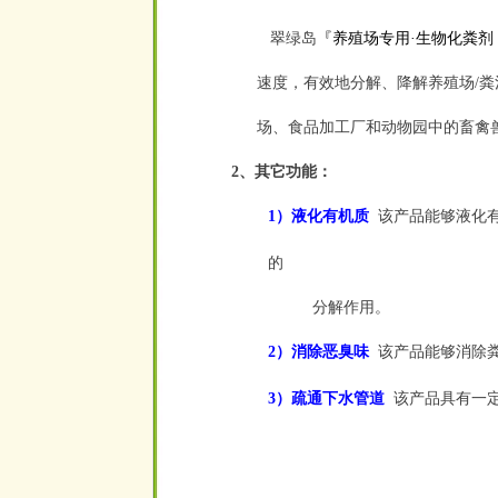
翠绿岛
『养殖场专用·生物化粪剂
速度，有效地分解、降解养殖场/粪
场、食品加工厂和动物园中的畜禽
2、其它功能：
1）液化有机质
该产品能够液化
空
的
分解作用。
2）消除恶臭味
该产品能够消除
空
3）疏通下水管道
该产品具有一
空