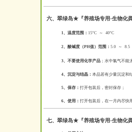
六、翠绿岛★『
养殖场专用·生物化
1、温度范围：
15°C
～
40°C
空
空
2、酸碱度（PH值）范围：
5.0
～
8.5
空
空
；
水中氯气不能
3、不要使用化学产品
4、沉淀与结晶：
本品若有少量沉淀和
5、保存：
打开包装后，密封保存；
6、使用：
打开包装后，在一月内尽快
七
、翠绿岛★『
养殖场专用·生物化