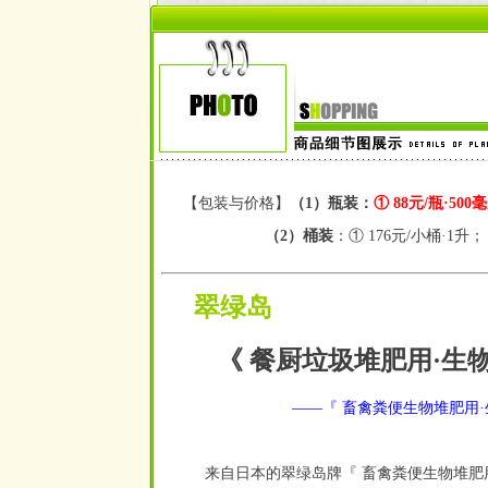
【包装与价格】
（1）瓶装：
① 88元/瓶
·
500
（2）桶装
：① 176元/小桶
·
1升；
翠绿岛
《 餐厨垃圾堆肥用
·
生
——
『 畜禽粪便生物堆肥用
·
来自日本的翠绿岛牌『 畜禽粪便生物堆肥