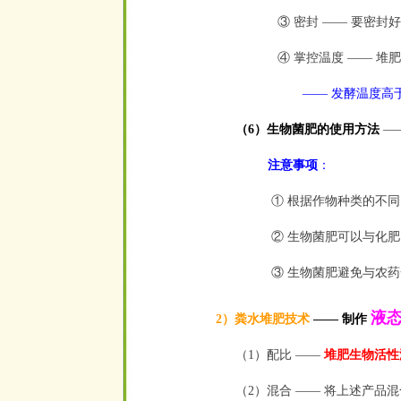
③ 密封
——
要密封好
④ 掌控温度
——
堆肥
——
发酵温度高于
（6）生物菌肥的使用
方法
—
注意事项
：
① 根据作物种类的不同
② 生物菌肥可以与化
③ 生物菌肥避免与农
液态
2）粪水堆肥技术
——
制作
（1）配比
——
堆肥生物活性液
（2）混合
——
将上述产品混