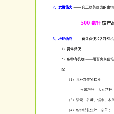
2、发酵能力
——
真正物美价廉的生物
500
毫升
该产
3、堆肥物料
——
畜禽粪便和各种有机
1）畜禽粪便
2）各种有机物
——
用畜禽粪便堆
配
（1）各种农作物秸秆
——
玉米秸秆、大豆秸秆
（2）稻壳、谷糠、锯末、木
（4）各种枯枝烂叶、杂草