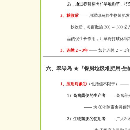
后，通过春耕翻田和旱地锄草，将
2、秋收后
——
用翠绿岛牌生物菌肥发
秋收后，每亩撒施 200 ～ 30
品的促生长作用，让草籽打破休眠
3、连续 2～3年
——
如此连续 2 ～ 
六、翠绿岛 ★『餐厨垃圾堆肥用
·
生
1、应用对象①
（包括但不限于）
——
1）畜禽粪便的生产者
——
畜禽养
——
为 ①消除畜禽粪便
2）生物菌肥的使用者
——
广大种