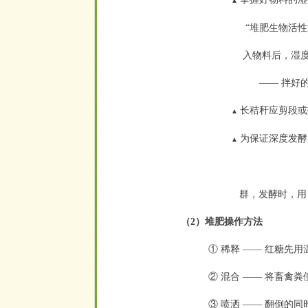
▲
“
堆肥
生物活性
入物料后，湿度应
—— 拌好
长秸秆应剪段或
▲
为保证深度发酵
▲
群，发酵时，用 5
（2）堆肥操作方法
① 稀释 —— 红糖先
② 混合
——
将畜禽粪
③ 喷洒
——
翻倒的同