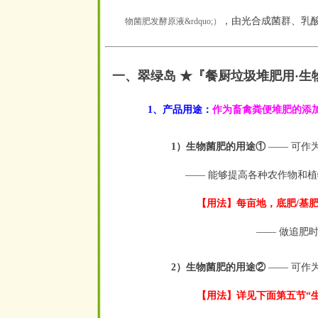
，由光合成菌群、乳
物菌肥发酵原液&rdquo;）
一、翠绿岛 ★『餐厨垃圾堆肥用
·
生
1、产品用途：
作为畜禽粪便堆肥的添
1）生物菌肥的用途①
——
可作为
——
能够提高各种农作物和植
【用法】每亩地，底肥/基肥，施
——
做追肥时
2）生物菌肥的用途②
——
可作
【用法】详见下面第五节“生