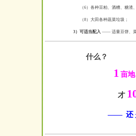
（6）各种豆粕、酒糟、糖渣
（8）大田各种蔬菜垃圾
3）可适当配入
——
适量豆饼、
什么？
1
亩地
1
才
—— 还 是 日