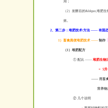
用；
（2）发酵后的&ldquo;堆肥生
效。
2、第二步：堆肥技术/方法 —— 有固
1）畜禽粪便堆肥技术 ——
制作
（1）堆肥配方
① 配比 ——
堆肥生物
= 5升： 5公斤
—— 用畜禽粪便
营
养
物
② 几个说明
掌握好物料的湿