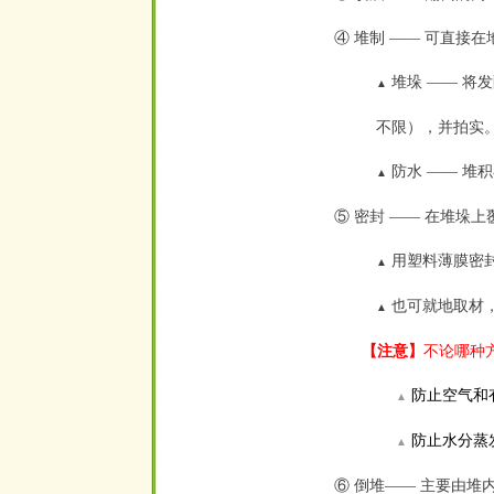
④ 堆制
——
可直接在
堆垛
——
将发
▲
不限），并拍实
防水
——
堆积
▲
⑤ 密封
——
在堆垛上
用塑料薄膜密
▲
也可就地取材
▲
【注意】
不论哪种
防止空气和
▲
防止水分蒸
▲
⑥ 倒堆
——
主要由堆内