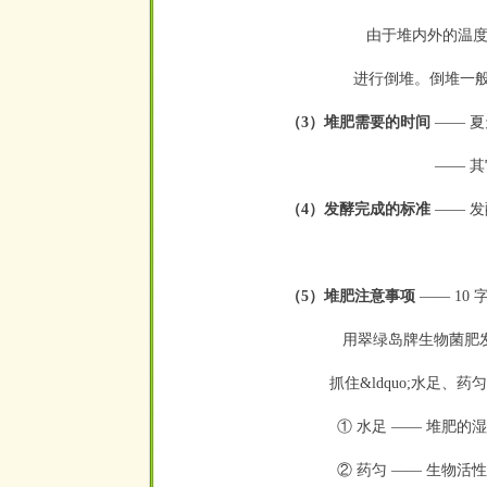
由于堆内外的温度
进行倒堆。倒堆一般
（3）堆肥需要的时间
——
夏
——
其
（4）发酵完成的标准
——
发
（5）堆肥注意事项
——
10
用翠绿岛牌生物菌肥发
抓住&ldquo;水足、药
① 水足
——
堆肥的湿度
② 药匀
——
生物活性