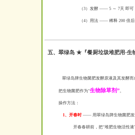
（3）发酵
——
5 ～ 7天 即可
（4）用法
——
稀释 200 倍
五、翠绿岛 ★『餐厨垃圾堆肥用
·
生
翠绿岛牌生物菌肥发酵原液及其发酵而
生物除草剂”
把生物菌肥作为“
。
操作方法：
1、开春时
—— 用翠绿岛牌生物菌肥发
开春春耕前，把“堆肥生物活性液