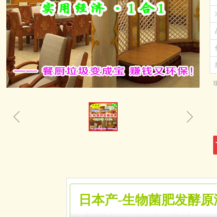
ꁆ
ꁇ
日本产-生物菌肥发酵原