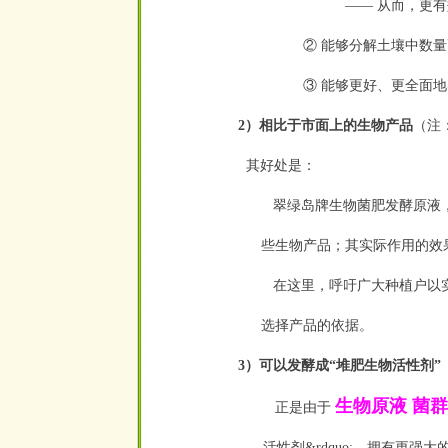
—— 从而，更有
② 能够分解土壤中数
③ 能够更好、更全面地
2）相比于市面上的生物产品
（注
其好处是：
翠绿岛牌生物菌肥发酵原液
些生物产品；其实际作用的效
在这里，呼吁广大种植户以实
选择产品的依据。
3）可以发酵成“堆肥生物活性剂”
生物原液 菌
正是由于
活性剂&rdquo;，拥有更强