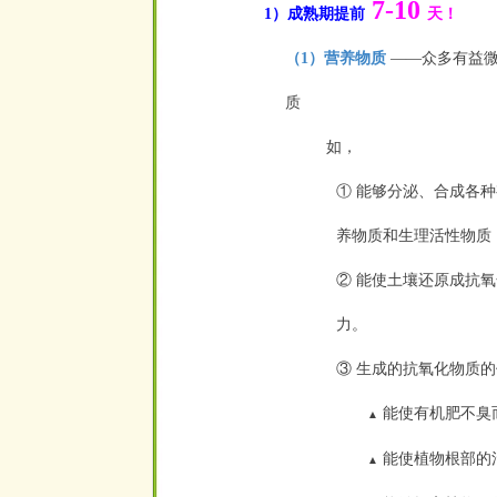
7-10
1）成熟期提前
天！
（1）营养物质
——
众多有益
质
如，
① 能够分泌、合成各
养
物质和生理活性物质
② 能使土壤还原成抗
力。
③ 生成的抗氧化物质
能使有机肥不臭
▲
能使植物根部的
▲