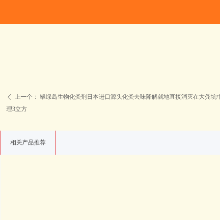
上一个：
翠绿岛生物化粪剂日本进口源头化粪去味降解就地直接消灭在大粪坑中
ꄴ
理3立方
相关产品推荐