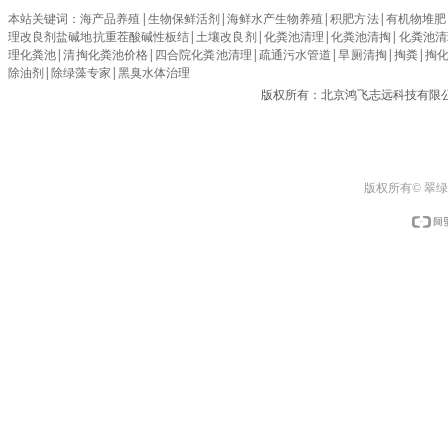
本站关键词：
海产品养殖
|
生物保鲜活剂
|
海鲜水产生物养殖
|
积肥方法
|
有机物堆肥
理改良剂盐碱地抗重茬酸碱性板结
|
土壤改良剂
|
化粪池清理
|
化粪池清掏
|
化粪池清理c
理化粪池
|
清掏化粪池价格
|
四合院化粪池清理
|
疏通污水管道
|
旱厕清掏
|
掏粪
|
掏
除油剂
|
除绿藻专家
|
黑臭水体治理
版权所有：北京鸿飞志远科技有限
版权所有© 翠