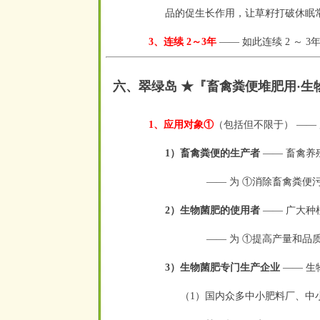
品的促生长作用，让草籽打破休眠
3、连续 2～3年
—— 如此连续 2 ～ 
六、翠绿岛 ★『畜禽粪便堆肥用·生
1、应用对象①
（包括但不限于） —— 广
1）畜禽粪便的生产者
—— 畜禽养
—— 为 ①消除畜禽粪便
2）生物菌肥的使用者
—— 广大种
—— 为 ①提高产量和品
3）生物菌肥专门生产企业
—— 生
（1）国内众多中小肥料厂、中