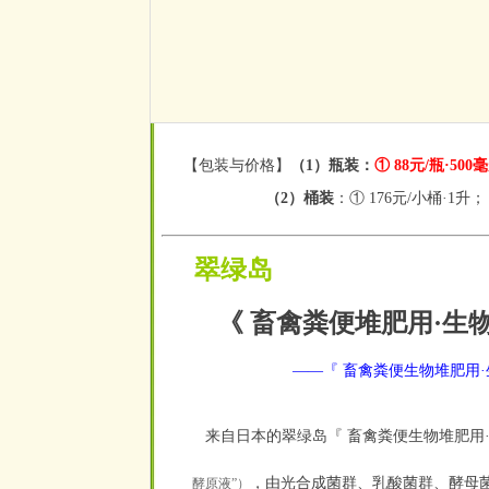
【包装与价格】
（1）瓶装：
① 88元/瓶·500
（2）桶装
：① 176元/小桶·1升；
翠绿岛
《 畜禽粪便堆肥用·生
——『 畜禽粪便生物堆肥用·
来自日本的翠绿岛『 畜禽粪便生物堆肥用
，由光合成菌群、乳酸菌群、酵母
酵原液”）