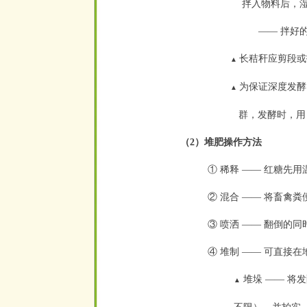
拌入物料后，湿度
—— 拌好
长秸秆应剪段或
▲
为保证深度发酵
▲
群，发酵时，用 5
（2）堆肥操作方法
① 稀释 —— 红糖先
② 混合 —— 将畜禽
③ 喷洒 —— 翻倒的
④ 堆制 —— 可直接
堆垛 —— 将
▲