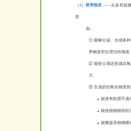
（1）营养物质
——众多有益微
质
如，
① 能够分泌、合成各
养
物质和生理活性物质
② 能使土壤还原成抗
力。
③ 生成的抗氧化物质
能使有机肥不臭
▲
能使植物根部的
▲
能够提高植物吸
▲