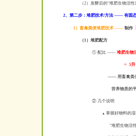
（2）发酵后的“堆肥生物活性液
2、第二步：堆肥技术/方法 —— 有固
1）畜禽粪便堆肥技术 ——
制作
（1）堆肥配方
① 配比 ——
堆肥生物
= 5升： 5公斤
—— 用畜禽粪便堆
营
养
物
质
的
② 几个说明
掌握好物料的湿
▲
“
堆肥
生物活