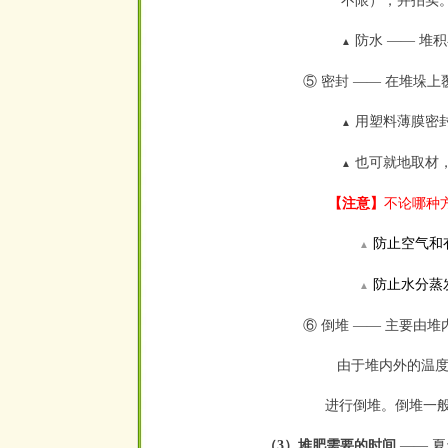
不限），并拍实
防水 —— 堆
▲
⑤ 密封 —— 在堆垛
用塑料薄膜密
▲
也可就地取材，
▲
【注意】
不论哪种
防止空气和
▲
防止水分蒸
▲
⑥ 倒堆 —— 主要由
由于堆内外的温度
进行倒堆。倒堆一般
（3）堆肥需要的时间
—— 夏