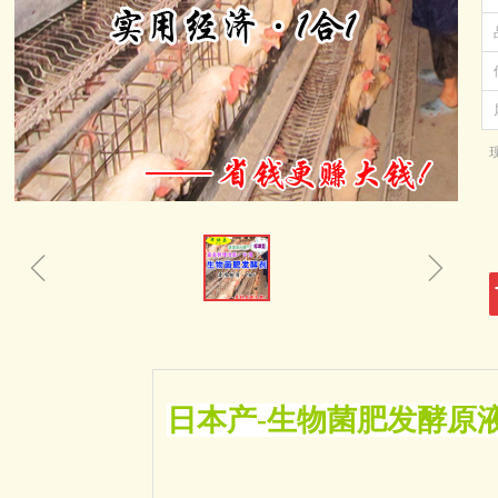
ꁆ
ꁇ
日本产-生物菌肥发酵原