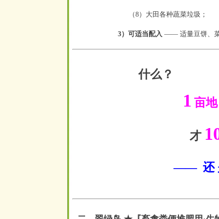
（8）大田各种蔬菜垃圾
3）可适当配入
—— 适量豆饼、
什么？
1
亩地
1
才
—— 还 是 日