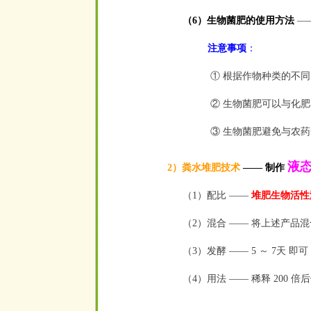
（6）生物菌肥的使用
方法
—
注意事项
：
① 根据作物种类的不同
② 生物菌肥可以与化
③ 生物菌肥避免与农
液态
2）粪水堆肥技术
—— 制作
（1）配比 ——
堆肥生物活性液
（2）混合
—— 将上述产品
（3）发酵
—— 5 ～ 7天 即可
（4）用法
—— 稀释 200 倍